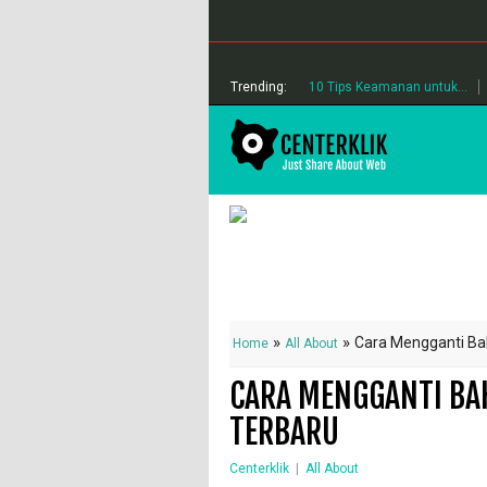
Trending:
10 Tips Keamanan untuk...
»
»
Cara Mengganti Ba
Home
All About
CARA MENGGANTI BA
TERBARU
Centerklik
|
All About