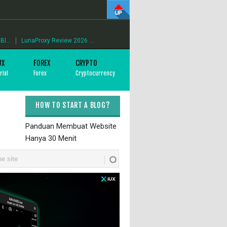
l...
LunaProxy Review 2026 ...
UX
FOREX
CRYPTO
rial
Forex
Cryptocurrency
HOW TO START A BLOG?
Panduan Membuat Website
Hanya 30 Menit