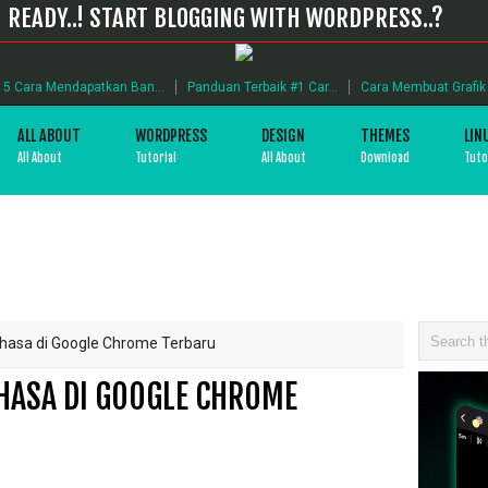
READY..! START BLOGGING WITH WORDPRESS..?
5 Cara Mendapatkan Ban...
Panduan Terbaik #1 Car...
Cara Membuat Grafik B
ALL ABOUT
WORDPRESS
DESIGN
THEMES
LIN
All About
Tutorial
All About
Download
Tuto
hasa di Google Chrome Terbaru
HASA DI GOOGLE CHROME