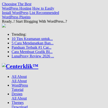
Choosing The Best
WordPress Hosting
How to Easily
Install WordPress
List Recommended
WordPress Plugins
Ready..! Start Blogging With WordPress..?
Trending:
10 Tips Keamanan untuk...
5 Cara Mendapatkan Ban...
Panduan Terbaik #1 Car...
Cara Membuat Grafik Bl...
LunaProxy Review 2026 ...
All About
All About
WordPress
Tutorial
Design
All About
Themes
Download