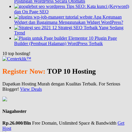
Postingan WordPress Secara Otomatis
Tips SEO: Kata kunci (Keyword)
dan On Page SEO
Apa Kegunaan
Widget dan Bagaimana Menggunakan Widget WordPress?
12 Strategi SEO Terbaik Yang Sedang
Trend
10 Plugin Page
Builder (Pembuat Halaman) WordPress Terbaik
10
top hosting!
Register Now:
TOP 10 Hosting
Dapatkan Hosting Murah dengan Kualitas Terbaik. For Serious
Blogger!
View Deals
Niagahoster
Rp.26.000/Bln
Free Domain, Unlimited Space & Bandwidth
Get
Host